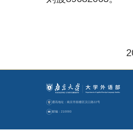
:
各位老师
我部黄燕
岗副高级职
B309
，公示
896820
刘波